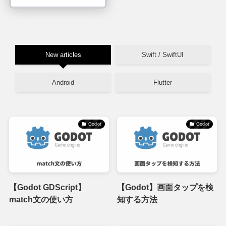
New articles
Swift / SwiftUI
Android
Flutter
Godot
Godot
【Godot GDScript】
【Godot】画面タップを検
match文の使い方
知する方法