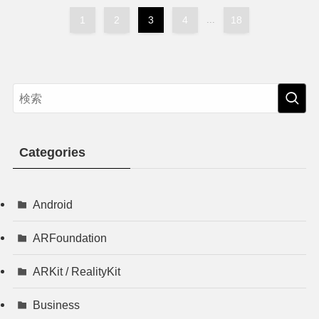
1
2
3
4
...
18
Categories
Android
ARFoundation
ARKit / RealityKit
Business