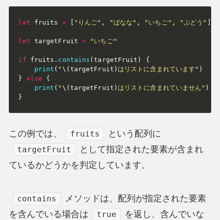
let
 fruits 
=
[
"りんご"
,
"ばなな"
,
"いちご"
,
"ぶどう"
]
let
 targetFruit 
=
"いちご"
if
 fruits
.
contains
(
targetFruit
)
{
print
(
"
\(
targetFruit
)
はリストに含まれています"
)
}
else
{
print
(
"
\(
targetFruit
)
はリストに含まれていません"
)
}
この例では、
という配列に
fruits
として指定された要素が含まれ
targetFruit
ているかどうかを判定しています。
メソッドは、配列が指定された要素
contains
を含んでいる場合は
を返し、含んでいな
true