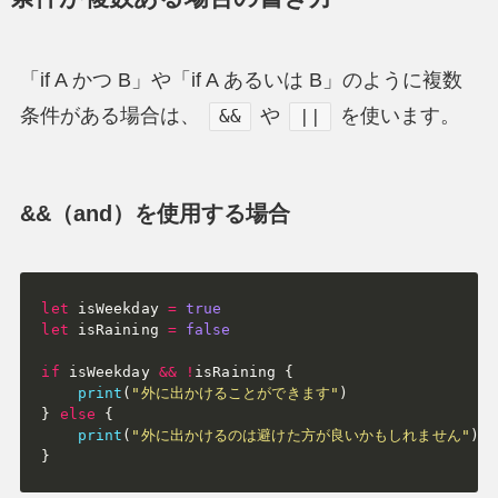
「if A かつ B」や「if A あるいは B」のように複数
条件がある場合は、
や
を使います。
&&
||
&&（and）を使用する場合
let
 isWeekday 
=
true
let
 isRaining 
=
false
if
 isWeekday 
&&
!
isRaining 
{
print
(
"外に出かけることができます"
)
}
else
{
print
(
"外に出かけるのは避けた方が良いかもしれません"
)
}