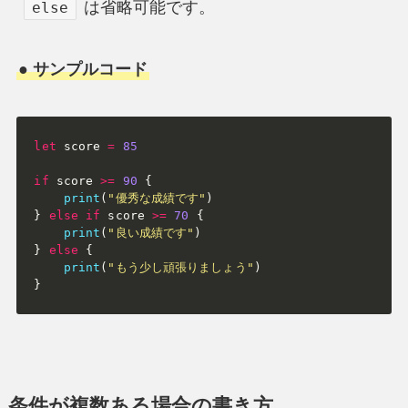
は省略可能です。
else
● サンプルコード
let
 score 
=
85
if
 score 
>=
90
{
print
(
"優秀な成績です"
)
}
else
if
 score 
>=
70
{
print
(
"良い成績です"
)
}
else
{
print
(
"もう少し頑張りましょう"
)
}
条件が複数ある場合の書き方