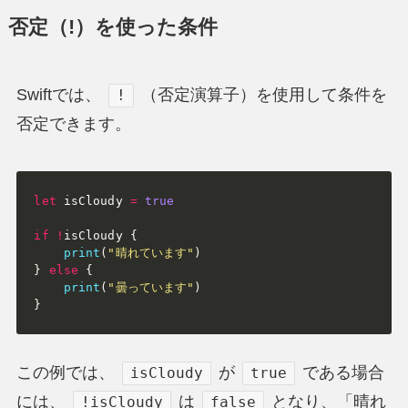
否定（!）を使った条件
Swiftでは、
（否定演算子）を使用して条件を
!
否定できます。
let
 isCloudy 
=
true
if
!
isCloudy 
{
print
(
"晴れています"
)
}
else
{
print
(
"曇っています"
)
}
この例では、
が
である場合
isCloudy
true
には、
は
となり、「晴れ
!isCloudy
false