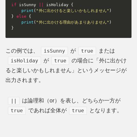
if
 isSunny 
||
 isHoliday 
{
print
(
"外に出かけると楽しいかもしれません"
)
}
else
{
print
(
"外に出かける理由があまりありません"
)
}
この例では、
が
または
isSunny
true
が
の場合に「外に出かけ
isHoliday
true
ると楽しいかもしれません」というメッセージが
出力されます。
は論理和（or）を表し、どちらか一方が
||
であれば全体が
となります。
true
true