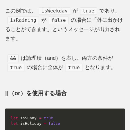
この例では、
が
であり、
isWeekday
true
が
の場合に「外に出かけ
isRaining
false
ることができます」というメッセージが出力され
ます。
は論理積（and）を表し、両方の条件が
&&
の場合に全体が
となります。
true
true
||（or）を使用する場合
let
 isSunny 
=
true
let
 isHoliday 
=
false