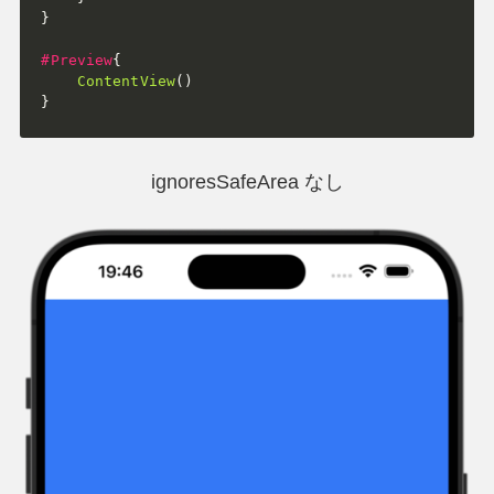
}
#Preview
{
ContentView
(
)
}
ignoresSafeArea なし