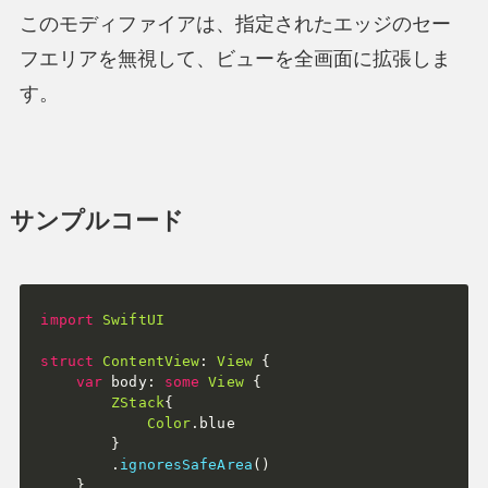
このモディファイアは、指定されたエッジのセー
フエリアを無視して、ビューを全画面に拡張しま
す。
サンプルコード
import
SwiftUI
struct
ContentView
:
View
{
var
 body
:
some
View
{
ZStack
{
Color
.
blue

}
.
ignoresSafeArea
(
)
}