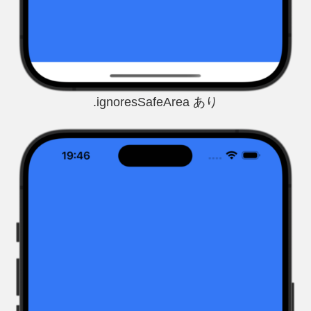
.ignoresSafeArea あり