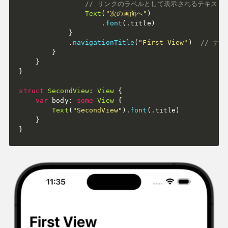
// リンクのラベルとして表示されるテキスト
Text
(
"次の画面へ"
)
.
font
(
.
title
)
}
.
navigationTitle
(
"First View"
)
// ナ
}
}
}
struct
SecondView
:
View
{
var
 body
:
some
View
{
Text
(
"SecondView"
)
.
font
(
.
title
)
}
}