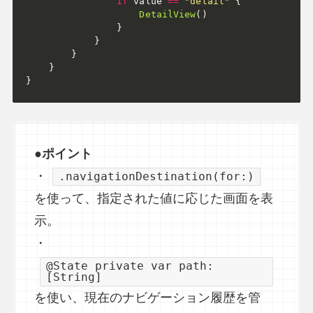
if
 value 
==
"detail"
{
DetailView
(
)
}
}
}
}
}
●
ポイント
・
.navigationDestination(for:)
を使って、指定された値に応じた画面を表
示。
・
@State private var path:
[String]
を使い、現在のナビゲーション履歴を管