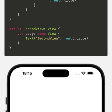
.
font
(
.
title
)
}
}
}
}
struct
SecondView
:
View
{
var
 body
:
some
View
{
Text
(
"SecondView"
)
.
font
(
.
title
)
}
}