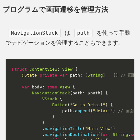
プログラムで画面遷移を管理方法
は
を使って手動
NavigationStack
path
でナビゲーションを管理することもできます。
struct
ContentView
:
View
{
@State
private
var
 path
:
[
String
]
=
[
]
// 画面
var
 body
:
some
View
{
NavigationStack
(
path
:
 $path
)
{
VStack
{
Button
(
"Go to Detail"
)
{
                    path
.
append
(
"detail"
)
// 画面を
}
}
.
navigationTitle
(
"Main View"
)
.
navigationDestination
(
for
:
String
.
sel