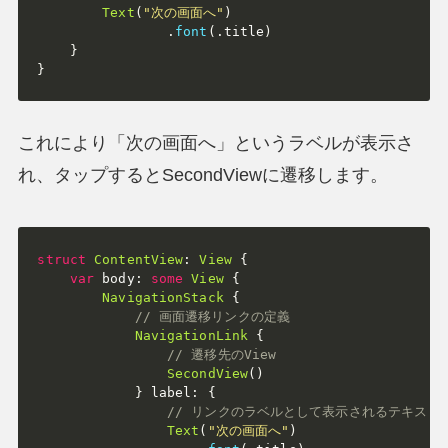
Text
(
"次の画面へ"
)
.
font
(
.
title
)
}
}
これにより「次の画面へ」というラベルが表示さ
れ、タップするとSecondViewに遷移します。
struct
ContentView
:
View
{
var
 body
:
some
View
{
NavigationStack
{
// 画面遷移リンクの定義
NavigationLink
{
// 遷移先のView
SecondView
(
)
}
 label
:
{
// リンクのラベルとして表示されるテキスト
Text
(
"次の画面へ"
)