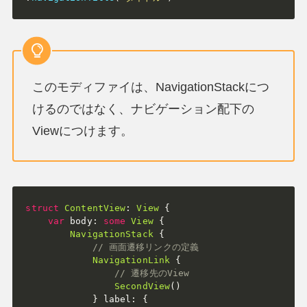
このモディファイは、NavigationStackにつ
けるのではなく、ナビゲーション配下の
Viewにつけます。
struct
ContentView
:
View
{
var
 body
:
some
View
{
NavigationStack
{
// 画面遷移リンクの定義
NavigationLink
{
// 遷移先のView
SecondView
(
)
}
 label
:
{