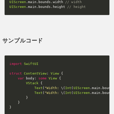
UIScreen
.
main
.
bounds
.
width 
// width
UIScreen
.
main
.
bounds
.
height 
// height
サンプルコード
import
SwiftUI
struct
ContentView
:
View
{
var
 body
:
some
View
{
VStack
{
Text
(
"Width: 
\(
Int
(
UIScreen
.
main
.
bound
Text
(
"Width: 
\(
Int
(
UIScreen
.
main
.
bound
}
}
}