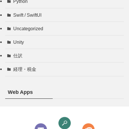
Python
Swift / SwiftUI
Uncategorized
Unity
仕訳
経理・税金
Web Apps