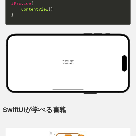
#Preview
{
ContentView
(
)
}
SwiftUIが学べる書籍