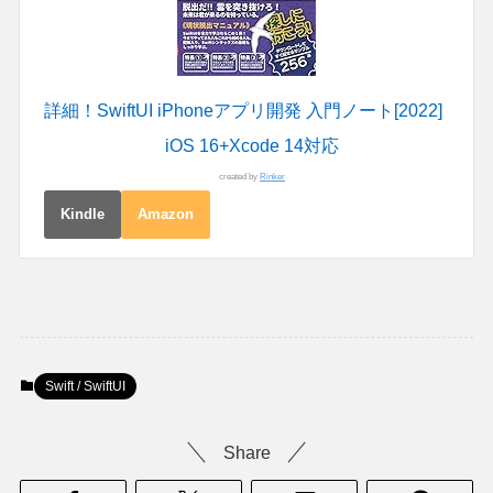
詳細！SwiftUI iPhoneアプリ開発 入門ノート[2022]
iOS 16+Xcode 14対応
created by
Rinker
Kindle
Amazon
Swift / SwiftUI
Share