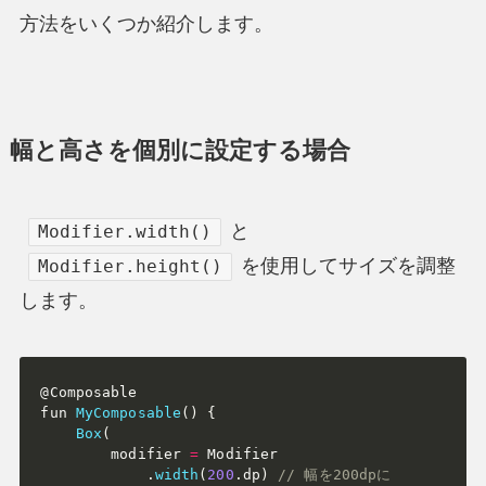
方法をいくつか紹介します。
幅と高さを個別に設定する場合
と
Modifier.width()
を使用してサイズを調整
Modifier.height()
します。
@Composable

fun 
MyComposable
(
)
{
Box
(
        modifier 
=
 Modifier

.
width
(
200
.
dp
)
// 幅を200dpに