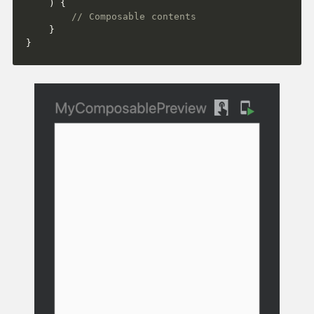
)
{
// Composable contents
}
}