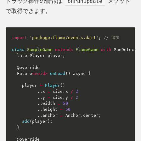
ドラッグ操作の情報は
メソッド
onPanUpdate
で取得できます。
import
'package:flame/events.dart'
;
// 追加
class
SampleGame
extends
FlameGame
with
 PanDetecto
  late Player player
;
  @override

  Future
<
void
>
onLoad
(
)
 async 
{
    player 
=
Player
(
)
.
.
x 
=
 size
.
x 
/
2
.
.
y 
=
 size
.
y 
/
2
.
.
width 
=
50
.
.
height 
=
50
.
.
anchor 
=
 Anchor
.
center
;
add
(
player
)
;
}
  @override
