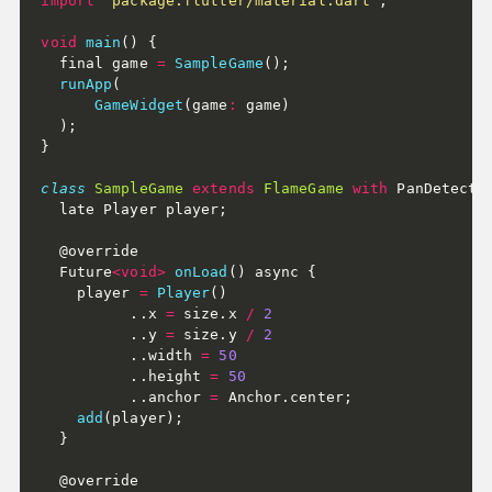
import
'package:flutter/material.dart'
;
void
main
(
)
{
  final game 
=
SampleGame
(
)
;
runApp
(
GameWidget
(
game
:
 game
)
)
;
}
class
SampleGame
extends
FlameGame
with
 PanDetecto
  late Player player
;
  @override

  Future
<
void
>
onLoad
(
)
 async 
{
    player 
=
Player
(
)
.
.
x 
=
 size
.
x 
/
2
.
.
y 
=
 size
.
y 
/
2
.
.
width 
=
50
.
.
height 
=
50
.
.
anchor 
=
 Anchor
.
center
;
add
(
player
)
;
}
  @override
