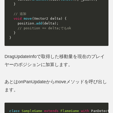
}
// 追加
void
move
(
Vector2 delta
)
{
    position
.
add
(
delta
)
;
// position += delta;でもok
}
}
DragUpdateInfoで取得した移動量を現在のプレイ
ヤーのポジションに加算します。
あとはonPanUpdateからmoveメソッドを呼び出し
ます。
class
SampleGame
extends
FlameGame
with
 PanDetecto