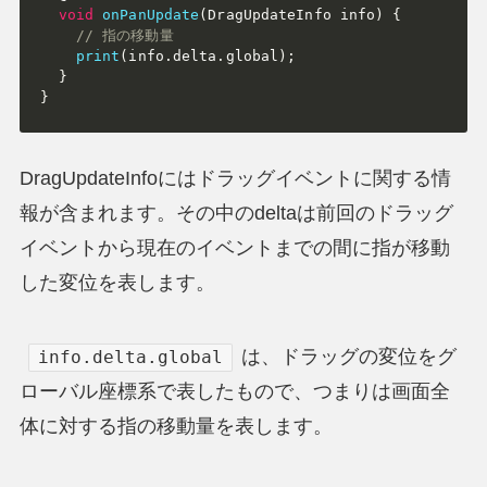
void
onPanUpdate
(
DragUpdateInfo info
)
{
// 指の移動量
print
(
info
.
delta
.
global
)
;
}
}
DragUpdateInfoにはドラッグイベントに関する情
報が含まれます。その中のdeltaは前回のドラッグ
イベントから現在のイベントまでの間に指が移動
した変位を表します。
は、ドラッグの変位をグ
info.delta.global
ローバル座標系で表したもので、つまりは画面全
体に対する指の移動量を表します。