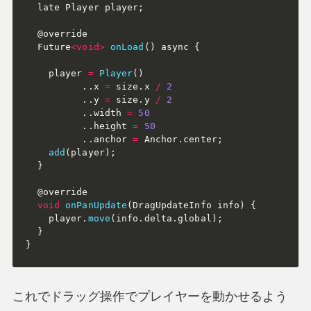
  late Player player
;
  @override

  Future
<
void
>
onLoad
(
)
 async 
{
    player 
=
Player
(
)
.
.
x 
=
 size
.
x 
/
2
.
.
y 
=
 size
.
y 
/
2
.
.
width 
=
50
.
.
height 
=
50
.
.
anchor 
=
 Anchor
.
center
;
add
(
player
)
;
}
  @override

void
onPanUpdate
(
DragUpdateInfo info
)
{
    player
.
move
(
info
.
delta
.
global
)
;
}
}
これでドラッグ操作でプレイヤーを動かせるよう