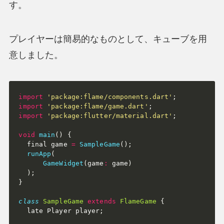
す。
プレイヤーは簡易的なものとして、キューブを用
意しました。
import
'package:flame/components.dart'
;
import
'package:flame/game.dart'
;
import
'package:flutter/material.dart'
;
void
main
(
)
{
  final game 
=
SampleGame
(
)
;
runApp
(
GameWidget
(
game
:
 game
)
)
;
}
class
SampleGame
extends
FlameGame
{
  late Player player
;