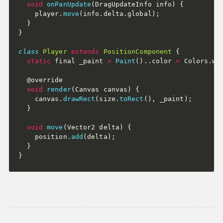
void
onPanUpdate
(
DragUpdateInfo info
)
{
    player
.
move
(
info
.
delta
.
global
)
;
}
}
class
Player
extends
PositionComponent
{
static
 final _paint 
=
Paint
(
)
.
.
color 
=
 Colors
.
wh
  @override

void
render
(
Canvas canvas
)
{
    canvas
.
drawRect
(
size
.
toRect
(
)
,
 _paint
)
;
}
void
move
(
Vector2 delta
)
{
    position
.
add
(
delta
)
;
}
}