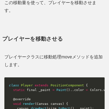
この移動量を使って、プレイヤーを移動させま
す。
プレイヤーを移動させる
プレイヤークラスに移動処理moveメソッドを追加
します。
class
Player
extends
PositionComponent
{
static
 final _paint 
=
Paint
(
)
.
.
color 
=
 Colors
.
wh
  @override

void
render
(
Canvas canvas
)
{
    canvas
.
drawRect
(
size
.
toRect
(
)
,
 _paint
)
;