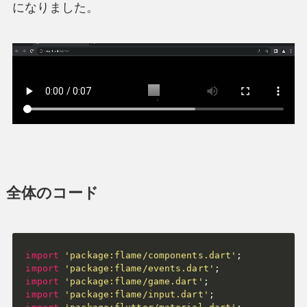
になりました。
全体のコード
import
'package:flame/components.dart'
;
import
'package:flame/events.dart'
;
import
'package:flame/game.dart'
;
import
'package:flame/input.dart'
;