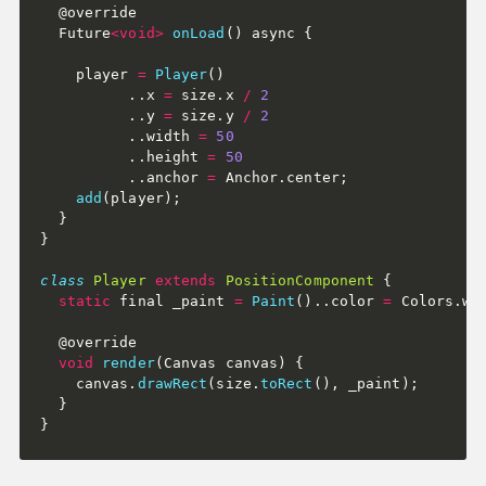
  @override

  Future
<
void
>
onLoad
(
)
 async 
{
    player 
=
Player
(
)
.
.
x 
=
 size
.
x 
/
2
.
.
y 
=
 size
.
y 
/
2
.
.
width 
=
50
.
.
height 
=
50
.
.
anchor 
=
 Anchor
.
center
;
add
(
player
)
;
}
}
class
Player
extends
PositionComponent
{
static
 final _paint 
=
Paint
(
)
.
.
color 
=
 Colors
.
wh
  @override

void
render
(
Canvas canvas
)
{
    canvas
.
drawRect
(
size
.
toRect
(
)
,
 _paint
)
;
}
}