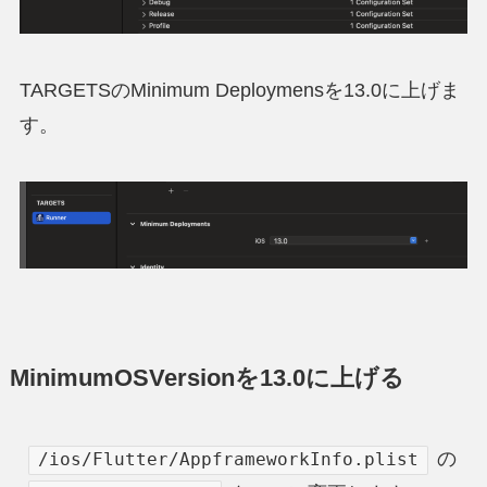
TARGETSのMinimum Deploymensを13.0に上げま
す。
MinimumOSVersionを13.0に上げる
の
/ios/Flutter/AppframeworkInfo.plist