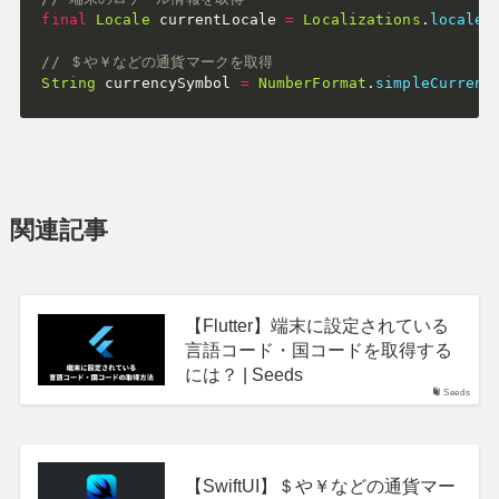
final
Locale
 currentLocale 
=
Localizations
.
localeO
// ＄や￥などの通貨マークを取得
String
 currencySymbol 
=
NumberFormat
.
simpleCurrenc
関連記事
【Flutter】端末に設定されている
言語コード・国コードを取得する
には？ | Seeds
Seeds
【SwiftUI】＄や￥などの通貨マー