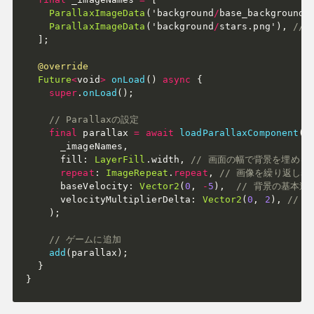
ParallaxImageData
(
'background
/
base_background
.
ParallaxImageData
(
'background
/
stars
.
png'
)
,
//
]
;
@override
Future
<
void
>
onLoad
(
)
async
{
super
.
onLoad
(
)
;
// Parallaxの設定
final
 parallax 
=
await
loadParallaxComponent
(
      _imageNames
,
      fill
:
LayerFill
.
width
,
// 画面の幅で背景を埋める
repeat
:
ImageRepeat
.
repeat
,
// 画像を繰り返し
      baseVelocity
:
Vector2
(
0
,
-
5
)
,
// 背景の基本速
      velocityMultiplierDelta
:
Vector2
(
0
,
2
)
,
// 
)
;
// ゲームに追加
add
(
parallax
)
;
}
}