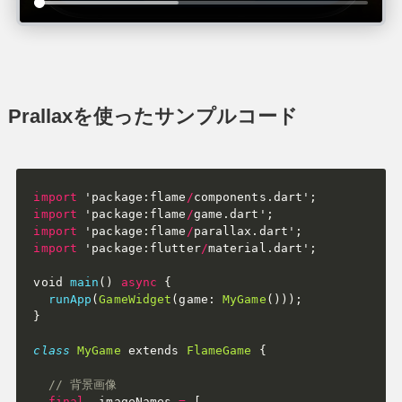
Prallaxを使ったサンプルコード
import
 'package
:
flame
/
components
.
dart'
;
import
 'package
:
flame
/
game
.
dart'
;
import
 'package
:
flame
/
parallax
.
dart'
;
import
 'package
:
flutter
/
material
.
dart'
;
void 
main
(
)
async
{
runApp
(
GameWidget
(
game
:
MyGame
(
)
)
)
;
}
class
MyGame
 extends 
FlameGame
{
// 背景画像
final
 _imageNames 
=
[