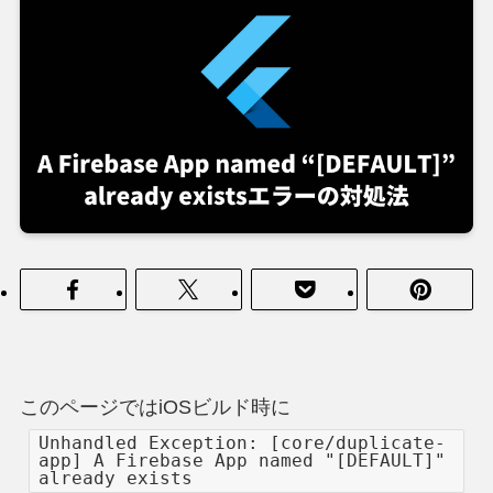
このページではiOSビルド時に
Unhandled Exception: [core/duplicate-
app] A Firebase App named "[DEFAULT]"
already exists